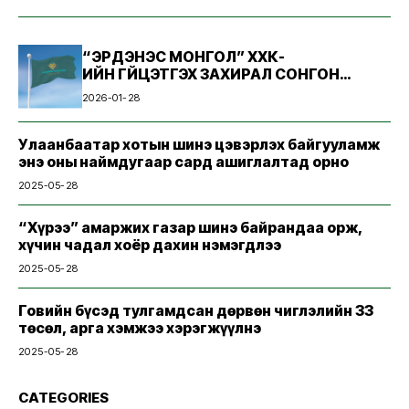
“ЭРДЭНЭС МОНГОЛ” ХХК-
ИЙН ГҮЙЦЭТГЭХ ЗАХИРАЛ СОНГОН
ШАЛГАРУУЛАХ ЗАР
2026-01-28
Улаанбаатар хотын шинэ цэвэрлэх байгууламж
энэ оны наймдугаар сард ашиглалтад орно
2025-05-28
“Хүрээ” амаржих газар шинэ байрандаа орж,
хүчин чадал хоёр дахин нэмэгдлээ
2025-05-28
Говийн бүсэд тулгамдсан дөрвөн чиглэлийн 33
төсөл, арга хэмжээ хэрэгжүүлнэ
2025-05-28
CATEGORIES