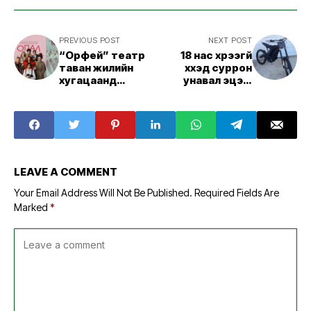
PREVIOUS POST
NEXT POST
“Орфей” театр
18 нас хүрээгүй
таван жилийн
хүүхэд суррон
хугацаанд
унавал эцэг,
бүтээсэн таван
эхийг нь торгоно
жүжгээ дахин
толилуулна
LEAVE A COMMENT
Your Email Address Will Not Be Published.
Required Fields Are
Marked
*