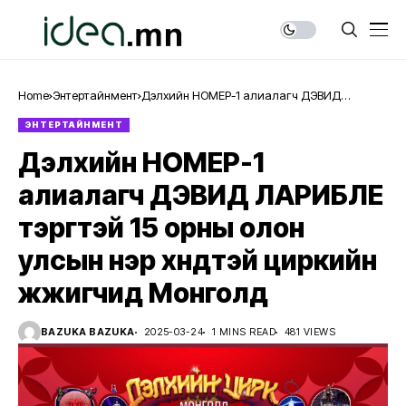
Home
Энтертайнмент
Дэлхийн НОМЕР-1 алиалагч ДЭВИД
ЛАРИБЛЕ тэргүүтэй 15 орны олон улсын нэр
ЭНТЕРТАЙНМЕНТ
хүндтэй циркийн жүжигчид Монголд
Дэлхийн НОМЕР-1
алиалагч ДЭВИД ЛАРИБЛЕ
тэргүүтэй 15 орны олон
улсын нэр хүндтэй циркийн
жүжигчид Монголд
BAZUKA BAZUKA
2025-03-24
1 MINS READ
481 VIEWS