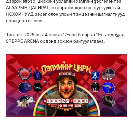
дээрхи үзүүлбэр, циркийн урлагийн хамгийн үзэсгэлэнтэй
АГААРЫН ЦАГИРАГ, өхөөрдөм хөөрхөн сургуультай
НОХОЙНУУД зэрэг олон улсын тэмцээний шагналтнууд
оролцон тоглоно.
Тоглолт 2025 оны 4 сарын 12-оос 5 сарын 11-ны өдрүүдэд
STEPPE ARENA ордонд зохион байгуулагдана.