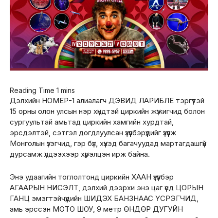
Дэлхийн НОМЕР-1 алиалагч ДЭВИД ЛАРИБЛЕ тэргүүтэй
15 орны олон улсын нэр хүндтэй циркийн жүжигчид болон
сургуультай амьтад циркийн хамгийн хурдтай,
эрсдэлтэй, сэтгэл догдлуулсан үзүүлбэрүүдийг үзүүлж
Монголын үзэгчид, гэр бүл, хүүхэд багачуудад мартагдашгүй
дурсамж үлдээхээр хүрэлцэн ирж байна.
Энэ удаагийн тоглолтонд циркийн ХААН үзүүлбэр
АГААРЫН НИСЭЛТ, дэлхий дээрхи энэ цаг үед ЦОРЫН
ГАНЦ эмэгтэйчүүдийн ШИДЭХ БАНЗНААС ҮСРЭГЧИД,
амь эрссэн МОТО ШОУ, 9 метр ӨНДӨР ДУГУЙН