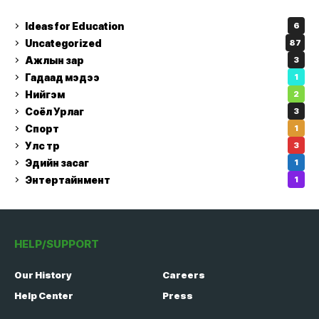
Ideas for Education
6
Uncategorized
87
Ажлын зар
3
Гадаад мэдээ
1
Нийгэм
2
Соёл Урлаг
3
Спорт
1
Улс төр
3
Эдийн засаг
1
Энтертайнмент
1
HELP/SUPPORT
Our History
Careers
Help Center
Press