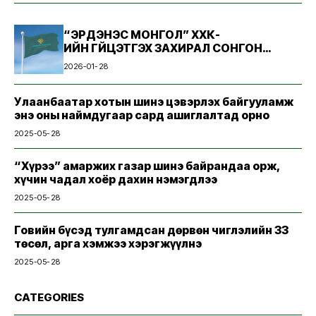
“ЭРДЭНЭС МОНГОЛ” ХХК-
ИЙН ГҮЙЦЭТГЭХ ЗАХИРАЛ СОНГОН
ШАЛГАРУУЛАХ ЗАР
2026-01-28
Улаанбаатар хотын шинэ цэвэрлэх байгууламж
энэ оны наймдугаар сард ашиглалтад орно
2025-05-28
“Хүрээ” амаржих газар шинэ байрандаа орж,
хүчин чадал хоёр дахин нэмэгдлээ
2025-05-28
Говийн бүсэд тулгамдсан дөрвөн чиглэлийн 33
төсөл, арга хэмжээ хэрэгжүүлнэ
2025-05-28
CATEGORIES