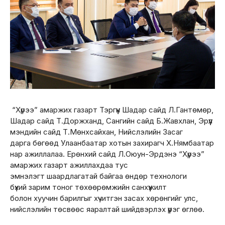
“Хүрээ” амаржих газарт Тэргүүн Шадар сайд Л.Гантөмөр,
Шадар сайд Т.Доржханд, Сангийн сайд Б.Жавхлан, Эрүүл
мэндийн сайд Т.Мөнхсайхан, Нийслэлийн Засаг
дарга бөгөөд Улаанбаатар хотын захирагч Х.Нямбаатар
нар ажиллалаа. Ерөнхий сайд Л.Оюун-Эрдэнэ “Хүрээ”
амаржих газарт ажиллахдаа тус
эмнэлэгт шаардлагатай байгаа өндөр технологи
бүхий зарим тоног төхөөрөмжийн санхүүжилт
болон хуучин барилгыг хүчитгэн засах хөрөнгийг улс,
нийслэлийн төсвөөс яаралтай шийдвэрлэх үүрэг өглөө.