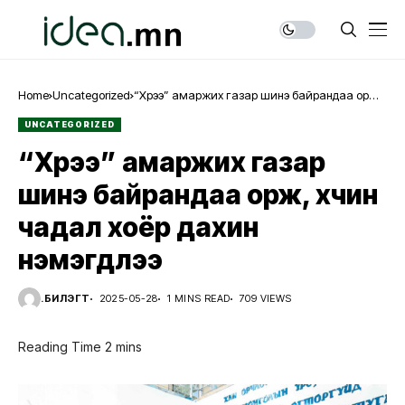
Home
Uncategorized
“Хүрээ” амаржих газар шинэ байрандаа орж,
хүчин чадал хоёр дахин нэмэгдлээ
UNCATEGORIZED
“Хүрээ” амаржих газар
шинэ байрандаа орж, хүчин
чадал хоёр дахин
нэмэгдлээ
Ү.БИЛЭГТ
2025-05-28
1 MINS READ
709 VIEWS