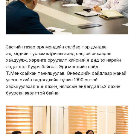
Засгийн газар эрүүл мэндийн салбар тэр дундаа
эх, хүүхдийн тусламж үйлчилгээнд онцгой анхаарал
хандуулж, хөрөнгө оруулалт хийсний үр дүнд эх нярайн
эндэгдэл буурч байгааг Эрүүл мэндийн сайд
Т.Мөнхсайхан танилцуулав. Өнөөдрийн байдлаар манай
улсын эхийн эндэгдлийн түвшин 1990 онтой
харьцуулахад 8.8 дахин, нялхсын эндэгдэл 5.2 дахин
буурсан үзүүлэлттэй байна.