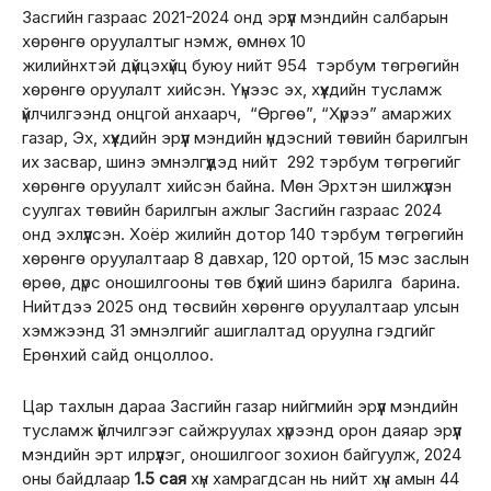
Засгийн газраас 2021-2024 онд эрүүл мэндийн салбарын
хөрөнгө оруулалтыг нэмж, өмнөх 10
жилийнхтэй дүйцэхүйц буюу нийт 954 тэрбум төгрөгийн
хөрөнгө оруулалт хийсэн. Үүнээс эх, хүүхдийн тусламж
үйлчилгээнд онцгой анхаарч, “Өргөө”, “Хүрээ” амаржих
газар, Эх, хүүхдийн эрүүл мэндийн үндэсний төвийн барилгын
их засвар, шинэ эмнэлгүүдэд нийт 292 тэрбум төгрөгийг
хөрөнгө оруулалт хийсэн байна. Мөн Эрхтэн шилжүүлэн
суулгах төвийн барилгын ажлыг Засгийн газраас 2024
онд эхлүүлсэн.
Хоёр жилийн дотор
140 тэрбум төгрөгийн
хөрөнгө оруулалтаар 8 давхар, 120 ортой, 15 мэс заслын
өрөө, дүрс оношилгооны төв бүхий шинэ барилга барина.
Нийтдээ 2025 онд төсвийн хөрөнгө оруулалтаар улсын
хэмжээнд 31 эмнэлгийг ашиглалтад оруулна гэдгийг
Ерөнхий сайд онцоллоо.
Цар тахлын дараа Засгийн газар нийгмийн эрүүл мэндийн
тусламж үйлчилгээг сайжруулах хүрээнд орон даяар эрүүл
мэндийн эрт илрүүлэг, оношилгоог зохион байгуулж, 2024
оны байдлаар
1.5 сая
хүн хамрагдсан нь нийт хүн амын 44