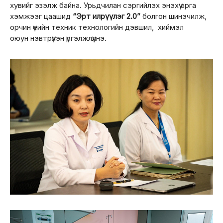
хувийг эзэлж байна. Урьдчилан сэргийлэх энэхүү арга
хэмжээг цаашид
“Эрт илрүүлэг 2.0”
болгон шинэчилж,
орчин үеийн техник технологийн дэвшил, хиймэл
оюун нэвтрүүлэн үргэлжлүүлнэ.