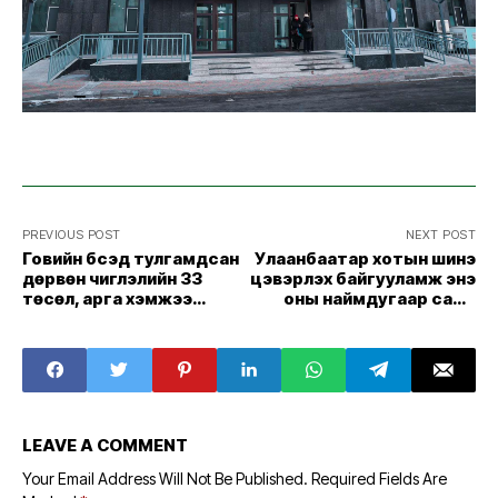
PREVIOUS POST
NEXT POST
Говийн бүсэд тулгамдсан
Улаанбаатар хотын шинэ
дөрвөн чиглэлийн 33
цэвэрлэх байгууламж энэ
төсөл, арга хэмжээ
оны наймдугаар сард
хэрэгжүүлнэ
ашиглалтад орно
LEAVE A COMMENT
Your Email Address Will Not Be Published.
Required Fields Are