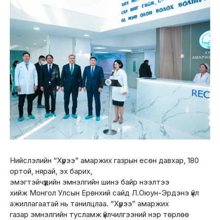
Нийслэлийн “Хүрээ” амаржих газрын есөн давхар, 180
ортой, нярай, эх барих,
эмэгтэйчүүдийн эмнэлгийн шинэ байр нээлтээ
хийж Монгол Улсын Ерөнхий сайд Л.Оюун-Эрдэнэ үйл
ажиллагаатай нь танилцлаа. “Хүрээ” амаржих
газар эмнэлгийн тусламж үйлчилгээний нэр төрлөө