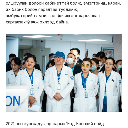
олшруулан долоон кабинеттай болж, эмэгтэйчүүд, нярай,
эх барих болон яаралтай тусламж,
амбулаторийн эмчилгээ, үйлчилгээг харьяалал
харгалзахгүй үзүүлж эхлээд байна.
2021 оны зургаадугаар сарын 1-нд Ерөнхий сайд