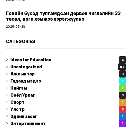
Говийн бүсэд тулгамдсан дөрвөн чиглэлийн 33
төсөл, арга хэмжээ хэрэгжүүлнэ
2025-05-28
CATEGORIES
Ideas for Education
6
Uncategorized
87
Ажлын зар
3
Гадаад мэдээ
1
Нийгэм
2
Соёл Урлаг
3
Спорт
1
Улс төр
3
Эдийн засаг
1
Энтертайнмент
1