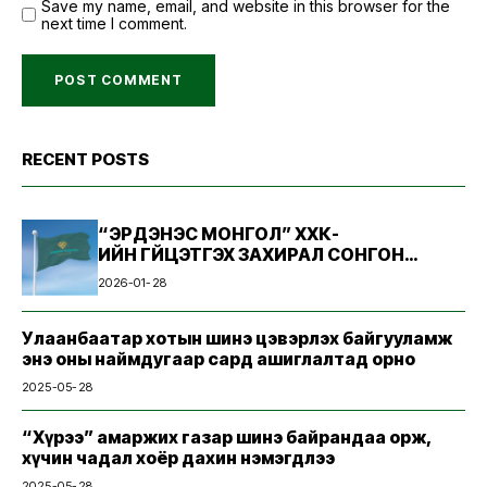
Save my name, email, and website in this browser for the
next time I comment.
RECENT POSTS
“ЭРДЭНЭС МОНГОЛ” ХХК-
ИЙН ГҮЙЦЭТГЭХ ЗАХИРАЛ СОНГОН
ШАЛГАРУУЛАХ ЗАР
2026-01-28
Улаанбаатар хотын шинэ цэвэрлэх байгууламж
энэ оны наймдугаар сард ашиглалтад орно
2025-05-28
“Хүрээ” амаржих газар шинэ байрандаа орж,
хүчин чадал хоёр дахин нэмэгдлээ
2025-05-28