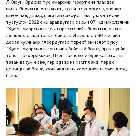
Л.Оюун-Эрдэнэ тус амаржих газарт ажиллахдаа
шинэ барилгын санхүүжилт, тоног төхөөрөмж, засвар
шинэчлэлд шаардлагатай санхүүжилтийг улсын төсөвт
тусгуулж, 2022 оны аравдугаар сарын 07-нд нийслэлийн
“Хүрээ” амаржих газрын өргөтгөлийн барилгын ажлыг
эхлүүлэхээр шав тавьж байсан. Ингэснээр 66 жилийн
дараа хуучнаар “Хоёрдугаар төрөх” эмнэлэг буюу
“Хүрээ” амаржих газар шинэ байртай болж, орчин үеийн
тоног төхөөрөмжэй, Япон технологи бүхий хагалгааны
таван вакум өрөө, гэр бүлээрээ хамт байж төрөх
өрөөнүүдтэй болж, хүчин чадал нь хоёр дахин нэмэгдээд
байна.