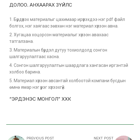
ДОЛОО. АНХААРАХ ЗҮЙЛС
Бүрдүүлэх материалыг цахимаар ирүүлэхдээ нэг pdf файл
болгох, нэг хаягаас зөвхөн нэг материал хүлээн авна.
Хугацаа хоцорсон материалыг хүлээн авахаас
татгалзана.
Материалын бүрдэл дутуу тохиолдолд сонгон
шалгаруулалтаас хасна.
Сонгон шалгаруулалтын шаардлага хангасан иргэнтэй
холбоо барина.
Материал хүлээн авсантай холбоотой компани бусдын
өмнө ямар нэг үүрэг хүлээхгүй.
“ЭРДЭНЭС МОНГОЛ” ХХК
PREVIOUS POST
NEXT POST