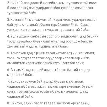
Нийт 10-аас доошгүй жилийн ажлын туршлагатай, үүнээс
5-аас доошгүй жил удирдах албан тушаалд ажилласан
туршлагатай байх;
Компанийн менежментийг хэрэгжүүлэх, удирдан зохион
байгуулах, нэгдлийн болон төр, бизнесийн салбарын
уялдааг ханган ажиллах мэдлэг туршлагатай байх;
Уул уурхайн салбарын бодлого, үйлдвэрлэл, дэд бүтцийн
төсөл хөтөлбөр, бүтээн байгуулалтад оролцож байсан
хангалттай мэдлэг, туршлагатай байх;
Томоохон дэд бүтцийн төсөл хөтөлбөрүүдийн санхүүжилт,
хөрөнгө оруулалт татах асуудлаар хэлэлцээр хийж,
амжилттай хэрэгжүүлж байсан туршлагатай байх;
Англи, Хятад хэлний ярианы болон бичгийн өндөр
мэдлэгтэй байх;
Удирдан зохион байгуулах, бусдыг манлайлах
чадвартай, багаар ажиллах, хамтарч ажиллах, бүтээлч
сэтгэлгээтэй, өндөр ёс зүйтэй, ажлын ачаалал даах
чадвартай байх;
Нийгэм, эдийн засаг, гадаад зах зээл, өрсөлдөөн,