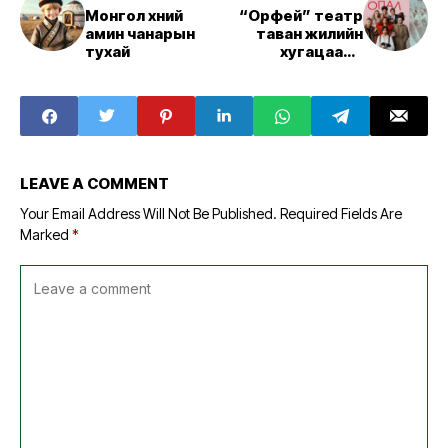
Монгол хүний
“Орфей” театр
амин чанарын
таван жилийн
тухай
хугацаанд
бүтээсэн таван
жүжгээ дахин
толилуулна
LEAVE A COMMENT
Your Email Address Will Not Be Published.
Required Fields Are
Marked
*