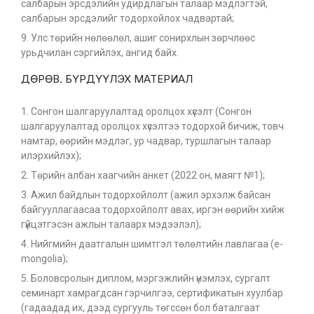
салбарын эрсдэлийн удирдлагын талаар мэдлэгтэй,
салбарын эрсдэлийг тодорхойлох чадвартай;
Улс төрийн нөлөөлөл, ашиг сонирхлын зөрчлөөс
урьдчилан сэргийлэх, ангид байх.
ДӨРӨВ. БҮРДҮҮЛЭХ МАТЕРИАЛ
Сонгон шалгаруулалтад оролцох хүсэлт (Сонгон
шалгаруулалтад оролцох хүсэлтээ тодорхой бичиж, товч
намтар, өөрийн мэдлэг, ур чадвар, туршлагын талаар
илэрхийлэх);
Төрийн албан хаагчийн анкет (2022 он, маягт №1);
Ажил байдлын тодорхойлолт (ажил эрхэлж байсан
байгууллагаасаа тодорхойлолт авах, иргэн өөрийн хийж
гүйцэтгэсэн ажлын талаарх мэдээлэл);
Нийгмийн даатгалын шимтгэл төлөлтийн лавлагаа (e-
mongolia);
Боловсролын диплом, мэргэжлийн үнэмлэх, сургалт
семинарт хамрагдсан гэрчилгээ, сертификатын хуулбар
(гадаадад их, дээд сургууль төгссөн бол баталгаат