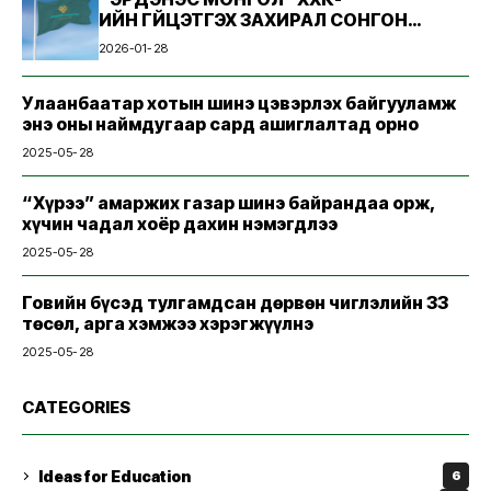
ИЙН ГҮЙЦЭТГЭХ ЗАХИРАЛ СОНГОН
ШАЛГАРУУЛАХ ЗАР
2026-01-28
Улаанбаатар хотын шинэ цэвэрлэх байгууламж
энэ оны наймдугаар сард ашиглалтад орно
2025-05-28
“Хүрээ” амаржих газар шинэ байрандаа орж,
хүчин чадал хоёр дахин нэмэгдлээ
2025-05-28
Говийн бүсэд тулгамдсан дөрвөн чиглэлийн 33
төсөл, арга хэмжээ хэрэгжүүлнэ
2025-05-28
CATEGORIES
Ideas for Education
6