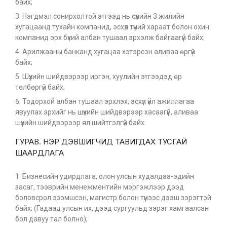
байх;
Нэгдмэл сонирхолтой этгээд нь сүүлийн 3 жилийн
хугацаанд тухайн компанид, эсхүл түүний хараат болон охин
компанид эрх бүхий албан тушаал эрхэлж байгаагүй байх;
Арилжааны банканд хугацаа хэтэрсэн аливаа өргүй
байх;
Шүүхийн шийдвэрээр иргэн, хуулийн этгээдэд өр
төлбөргүй байх;
Тодорхой албан тушаал эрхлэх, эсхүл үйл ажиллагаа
явуулах эрхийг нь шүүхийн шийдвэрээр хасаагүй, аливаа
шүүхийн шийдвэрээр ял шийтгэлгүй байх.
ГУРАВ. НЭР ДЭВШИГЧИД ТАВИГДАХ ТУСГАЙ
ШААРДЛАГА
Бизнесийн удирдлага, олон улсын худалдаа-эдийн
засаг, тээврийн менежментийн мэргэжлээр дээд
боловсрол эзэмшсэн, магистр болон түүнээс дээш зэрэгтэй
байх; (Гадаад улсын их, дээд сургуульд зэрэг хамгаалсан
бол давуу тал болно);