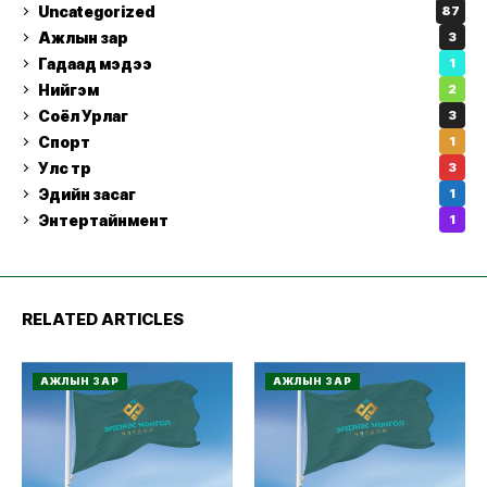
Uncategorized
87
Ажлын зар
3
Гадаад мэдээ
1
Нийгэм
2
Соёл Урлаг
3
Спорт
1
Улс төр
3
Эдийн засаг
1
Энтертайнмент
1
RELATED ARTICLES
АЖЛЫН ЗАР
АЖЛЫН ЗАР