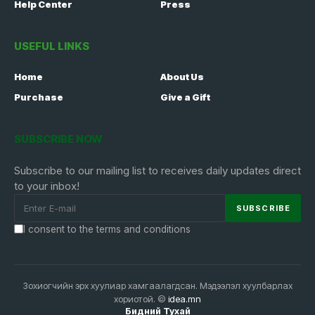
Help Center
Press
USEFUL LINKS
Home
About Us
Purchase
Give a Gift
SUBSCRIBE NOW
Subscribe to our mailing list to receives daily updates direct
to your inbox!
I consent to the terms and conditions
Зохиогчийн эрх хуулиар хамгаалагдсан. Мэдээлэл хуулбарлах
хориотой. ©
idea.mn
Бидний Тухай