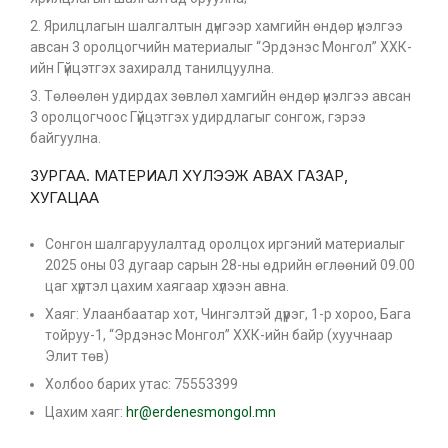
Ярилцлагын шалгалтын дүнгээр хамгийн өндөр үнэлгээ
авсан 3 оролцогчийн материалыг “Эрдэнэс Монгол” ХХК-
ийн Гүйцэтгэх захиралд танилцуулна.
Төлөөлөн удирдах зөвлөл хамгийн өндөр үнэлгээ авсан
3 оролцогчоос Гүйцэтгэх удирдлагыг сонгож, гэрээ
байгуулна.
ЗУРГАА. МАТЕРИАЛ ХҮЛЭЭЖ АВАХ ГАЗАР,
ХУГАЦАА
Сонгон шалгаруулалтад оролцох иргэний материалыг
2025 оны 03 дугаар сарын 28-ны өдрийн өглөөний 09.00
цаг хүртэл цахим хаягаар хүлээн авна.
Хаяг: Улаанбаатар хот, Чингэлтэй дүүрэг, 1-р хороо, Бага
тойруу-1, “Эрдэнэс Монгол” ХХК-ийн байр (хуучнаар
Элит төв)
Холбоо барих утас: 75553399
Цахим хаяг:
hr@erdenesmongol.mn