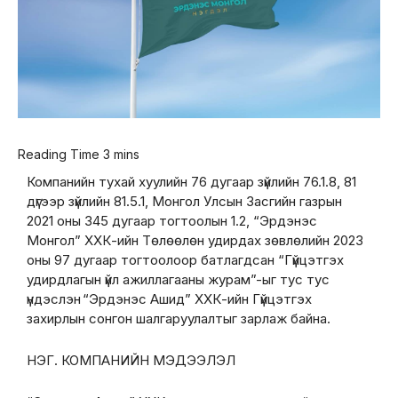
Компанийн тухай хуулийн 76 дугаар зүйлийн 76.1.8, 81
дүгээр зүйлийн 81.5.1, Монгол Улсын Засгийн газрын
2021 оны 345 дугаар тогтоолын 1.2, “Эрдэнэс
Монгол” ХХК-ийн Төлөөлөн удирдах зөвлөлийн 2023
оны 97 дугаар тогтоолоор батлагдсан “Гүйцэтгэх
удирдлагын үйл ажиллагааны журам”-ыг тус тус
үндэслэн “Эрдэнэс Ашид” ХХК-ийн Гүйцэтгэх
захирлын сонгон шалгаруулалтыг зарлаж байна.
НЭГ. КОМПАНИЙН МЭДЭЭЛЭЛ