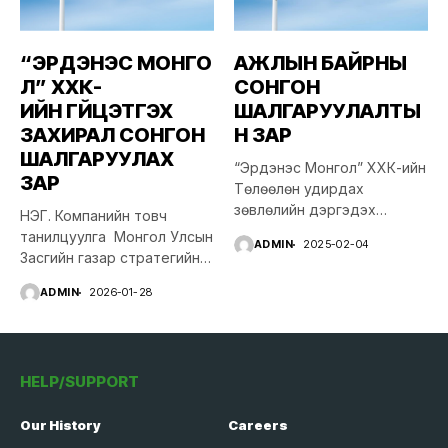
“ЭРДЭНЭС МОНГО
АЖЛЫН БАЙРНЫ
Л” ХХК-
СОНГОН
ИЙН ГҮЙЦЭТГЭХ
ШАЛГАРУУЛАЛТЫ
ЗАХИРАЛ СОНГОН
Н ЗАР
ШАЛГАРУУЛАХ
“Эрдэнэс Монгол” ХХК-ийн
ЗАР
Төлөөлөн удирдах
зөвлөлийн дэргэдэх
НЭГ. Компанийн товч
Дотоод аудитын албаны
танилцуулга Монгол Улсын
ADMIN
2025-02-04
дараах ажлын...
Засгийн газар стратегийн
ач холбогдол бүхий...
ADMIN
2026-01-28
HELP/SUPPORT
Our History
Careers