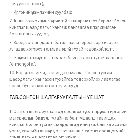
орчуулгын хамт);
Иргэний үнэмлэхийн хуулбар;
Ашиг сонирхлын зөрчилгүй талаар нотлох баримт болон
нийтлэг шаардлагыг хангаж байгаагаа илэрхийлсэн
баталгааны хуудас;
Зээл, батлан даалт, баталгааны гэрээгээр хүлээсэн
хугацаа хэтэрсэн аливаа өргүй тухай тодорхойлолт;
Эрүүгийн хариуцлага хүлээж байсан эсэх тухай лавлагаа
/e-mongolia/;
Нэр дэвшигчид тавигдах нийтлэг болон тусгай
шаардлагыг хангасан тухайгаа тодорхойлох лавлагаа
болон бусад нэмэлт материалууд.
ТАВ.СОНГОН ШАЛГАРУУЛАЛТЫН ҮЕ ШАТ
Сонгон шалгаруулалтад оролцох хүсэлт ирүүлсэн иргэний
материалын бүрдэл, тухайн албан тушаалд тавигдах
нийтлэг болон тусгай шаардлагад нийцэж байгаа эсэхийг
үнэлж, хамгийн өндөр үнэлгээ авсан 5 хүртэлх оролцогчийг
ярилцлагын шалгалтад оруулна;