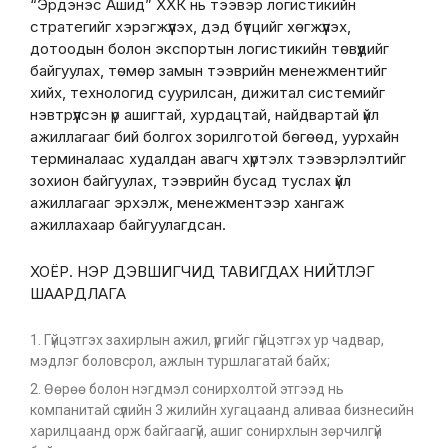
“Эрдэнэс Ашид” ХХК нь тээвэр логистикийн
стратегийг хэрэгжүүлэх, дэд бүтцийг хөгжүүлэх,
дотоодын болон экспортын логистикийн төвүүдийг
байгуулах, төмөр замын тээврийн менежментийг
хийх, технологид суурилсан, дижитал системийг
нэвтрүүлсэн үр ашигтай, хурдацтай, найдвартай үйл
ажиллагааг бий болгох зорилготой бөгөөд, уурхайн
терминалаас худалдан авагч хүртэлх тээвэрлэлтийг
зохион байгуулах, тээврийн бусад туслах үйл
ажиллагааг эрхэлж, менежментээр хангаж
ажиллахаар байгуулагдсан.
ХОЁР. НЭР ДЭВШИГЧИД ТАВИГДАХ НИЙТЛЭГ
ШААРДЛАГА
Гүйцэтгэх захирлын ажил, үүргийг гүйцэтгэх ур чадвар,
мэдлэг боловсрол, ажлын туршлагатай байх;
Өөрөө болон нэгдмэл сонирхолтой этгээд нь
компанитай сүүлийн 3 жилийн хугацаанд аливаа бизнесийн
харилцаанд орж байгаагүй, ашиг сонирхлын зөрчилгүй