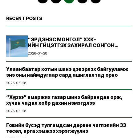
RECENT POSTS
“ЭРДЭНЭС МОНГОЛ” ХХК-
ИЙН ГҮЙЦЭТГЭХ ЗАХИРАЛ СОНГОН
ШАЛГАРУУЛАХ ЗАР
2026-01-28
Улаанбаатар хотын шинэ цэвэрлэх байгууламж
энэ оны наймдугаар сард ашиглалтад орно
2025-05-28
“Хүрээ” амаржих газар шинэ байрандаа орж,
хүчин чадал хоёр дахин нэмэгдлээ
2025-05-28
Говийн бүсэд тулгамдсан дөрвөн чиглэлийн 33
төсөл, арга хэмжээ хэрэгжүүлнэ