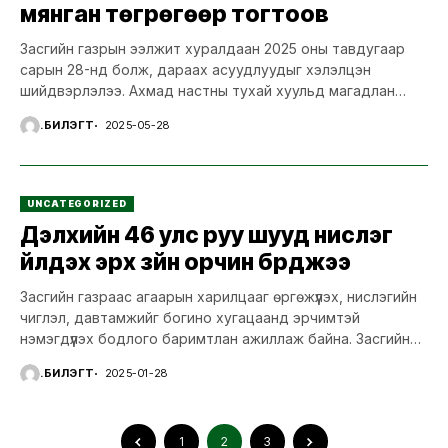
мянган төгрөгөөр тогтоов
Засгийн газрын ээлжит хуралдаан 2025 оны тавдугаар
сарын 28-нд болж, дараах асуудлуудыг хэлэлцэн
шийдвэрлэлээ. Ахмад настны тухай хуульд магадлан
итгэмжлэгдсэн сувилалд ахмад настан...
Ү.БИЛЭГТ
2025-05-28
UNCATEGORIZED
Дэлхийн 46 улс руу шууд нислэг
үйлдэх эрх зүйн орчин бүрджээ
Засгийн газраас агаарын харилцааг өргөжүүлэх, нислэгийн
чиглэл, давтамжийг богино хугацаанд эрчимтэй
нэмэгдүүлэх бодлого баримтлан ажиллаж байна. Засгийн
газраас агаарын харилцааг өргөжүүлэх, нислэгийн чиглэл,...
Ү.БИЛЭГТ
2025-01-28
1
2
3