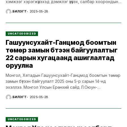
хэмжээг хэрэгжүүлэхэд дэмжлэг үзүүлэх, салбар хоорондын
зохицуулалт, шуурхай удирдлагаар хангах Засгийн...
Ү.БИЛЭГТ
2025-05-28
UNCATEGORIZED
Гашуунсухайт-Ганцмод боомтын
төмөр замын бүтээн байгуулалтыг
22 сарын хугацаанд ашиглалтад
оруулна
Монгол, Хятадын Гашуунсухайт-Ганцмод боомтын төмөр
замын бүтээн байгуулалт 2025 оны 5-р сарын 14-нд
эхэллээ. Монгол Улсын Ерөнхий сайд Л.Оюун-
Эрдэнэ, УИХ, Засгийн газрын гишүүд, БНХАУ-ын Засгийн...
Ү.БИЛЭГТ
2025-05-28
UNCATEGORIZED