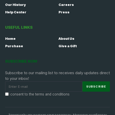
Our History
Careers
Help Center
Press
USEFUL LINKS
Home
About Us
Purchase
Give a Gift
SUBSCRIBE NOW
Subscribe to our mailing list to receives daily updates direct
to your inbox!
I consent to the terms and conditions
Зохиогчийн эрх хуулиар хамгаалагдсан. Мэдээлэл хуулбарлах