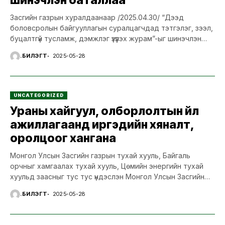
Засгийн газрын хуралдаанаар /2025.04.30/ “Дээд
боловсролын байгууллагын суралцагчдад тэтгэлэг, зээл,
буцалтгүй тусламж, дэмжлэг үзүүлэх журам”-ыг шинэчлэн
баталж, журмыг хэрэгжүүлэхэд шаардагдах хөрөнгийг жил
Ү.БИЛЭГТ
2025-05-28
бүрийн...
UNCATEGORIZED
Ураны хайгуул, олборлолтын үйл
ажиллагаанд иргэдийн хяналт,
оролцоог хангана
Монгол Улсын Засгийн газрын тухай хууль, Байгаль
орчныг хамгаалах тухай хууль, Цөмийн энергийн тухай
хуульд заасныг тус тус үндэслэн Монгол Улсын Засгийн
газраас...
Ү.БИЛЭГТ
2025-05-28