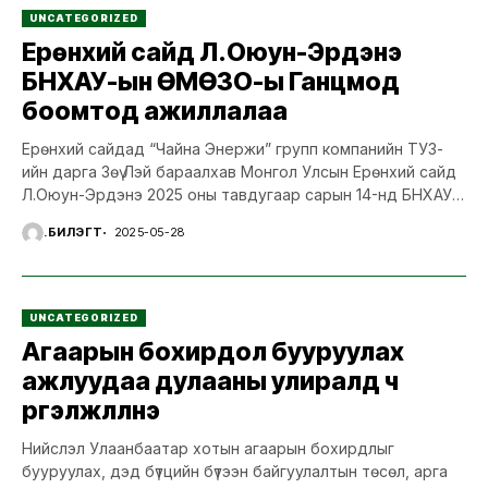
UNCATEGORIZED
Ерөнхий сайд Л.Оюун-Эрдэнэ
БНХАУ-ын ӨМӨЗО-ы Ганцмод
боомтод ажиллалаа
Ерөнхий сайдад “Чайна Энержи” групп компанийн ТУЗ-
ийн дарга Зөү Лэй бараалхав Монгол Улсын Ерөнхий сайд
Л.Оюун-Эрдэнэ 2025 оны тавдугаар сарын 14-нд БНХАУ-
ын ӨМӨЗО-ы...
Ү.БИЛЭГТ
2025-05-28
UNCATEGORIZED
Агаарын бохирдол бууруулах
ажлуудаа дулааны улиралд ч
үргэлжлүүлнэ
Нийслэл Улаанбаатар хотын агаарын бохирдлыг
бууруулах, дэд бүтцийн бүтээн байгуулалтын төсөл, арга