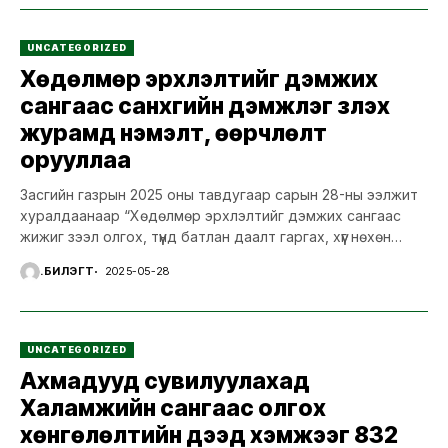
UNCATEGORIZED
Хөдөлмөр эрхлэлтийг дэмжих
сангаас санхүүгийн дэмжлэг үзүүлэх
журамд нэмэлт, өөрчлөлт
орууллаа
Засгийн газрын 2025 оны тавдугаар сарын 28-ны ээлжит
хуралдаанаар “Хөдөлмөр эрхлэлтийг дэмжих сангаас
жижиг зээл олгох, түүнд батлан даалт гаргах, хүүг нөхөн
төлөх,...
Ү.БИЛЭГТ
2025-05-28
UNCATEGORIZED
Ахмадууд сувилуулахад
Халамжийн сангаас олгох
хөнгөлөлтийн дээд хэмжээг 832