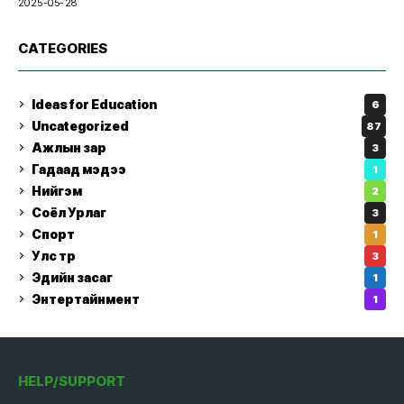
2025-05-28
CATEGORIES
Ideas for Education
6
Uncategorized
87
Ажлын зар
3
Гадаад мэдээ
1
Нийгэм
2
Соёл Урлаг
3
Спорт
1
Улс төр
3
Эдийн засаг
1
Энтертайнмент
1
HELP/SUPPORT