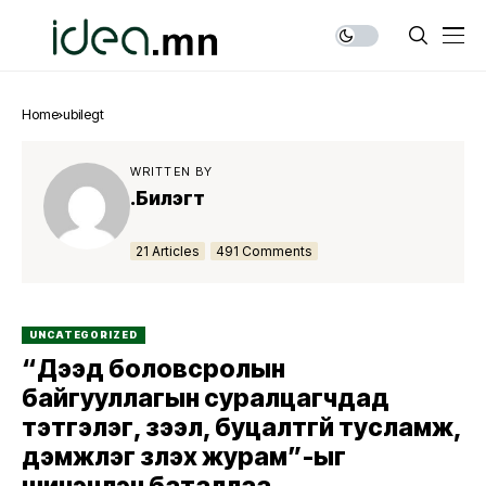
Home
ubilegt
WRITTEN BY
Ү.Билэгт
21 Articles
491 Comments
UNCATEGORIZED
“Дээд боловсролын
байгууллагын суралцагчдад
тэтгэлэг, зээл, буцалтгүй тусламж,
дэмжлэг үзүүлэх журам”-ыг
шинэчлэн баталлаа